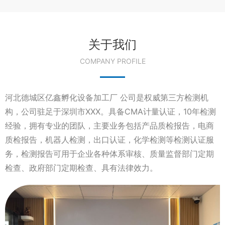
关于我们
COMPANY PROFILE
河北德城区亿鑫孵化设备加工厂 公司是权威第三方检测机
构，公司驻足于深圳市XXX。具备CMA计量认证，10年检测
经验，拥有专业的团队，主要业务包括产品质检报告，电商
质检报告，机器人检测，出口认证，化学检测等检测认证服
务，检测报告可用于企业各种体系审核、质量监督部门定期
检查、政府部门定期检查、具有法律效力。