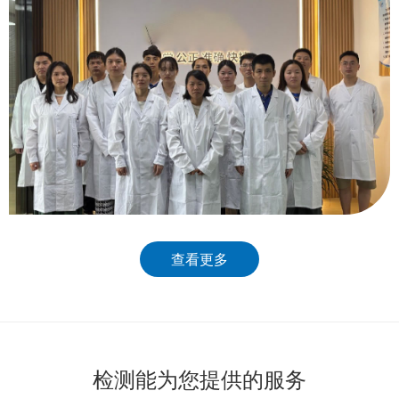
查看更多
检测能为您提供的服务