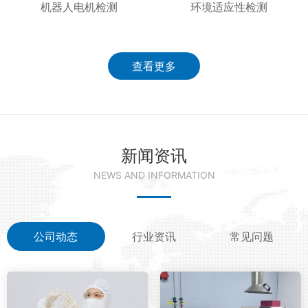
机器人电机检测
环境适应性检测
查看更多
新闻资讯
NEWS AND INFORMATION
公司动态
行业资讯
常见问题