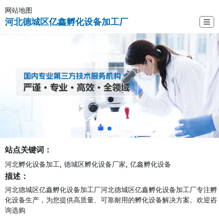
网站地图
河北德城区亿鑫孵化设备加工厂
☰
站点关键词：
,
,
河北孵化设备加工
德城区孵化设备厂家
亿鑫孵化设备
描述：
河北德城区亿鑫孵化设备加工厂河北德城区亿鑫孵化设备加工厂专注孵
化设备生产，为您提供高质量、可靠耐用的孵化设备解决方案。欢迎咨
询选购